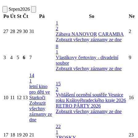
Srpen
2026
Po
Út
St
Čt
Pá
So
Ne
1
2
27
28
29
30
31
2
Zábava NANOVOR
CARAMBA
Zobrazit všechny záznamy ze dne
8
1
3
4
5
6
7
Vlastíkovy čertoviny - divadelní
9
soubor
Zobrazit všechny záznamy ze dne
14
1
15
letní kino
2
pro děti ve
Vyhlášení ocenění soutěže Vesnice
10
11
12
13
Starkoči
16
roku Královéhradeckého kraje 2026
Zobrazit
RETRO PÁRTY 2026
všechny
Zobrazit všechny záznamy ze dne
záznamy ze
dne
22
1
17
18
19
20
21
23
TROSKY