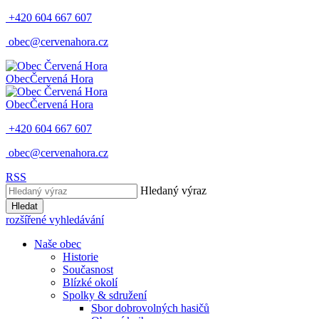
+420 604 667 607
obec@cervenahora.cz
Obec
Červená Hora
Obec
Červená Hora
+420 604 667 607
obec@cervenahora.cz
RSS
Hledaný výraz
Hledat
rozšířené vyhledávání
Naše obec
Historie
Současnost
Blízké okolí
Spolky & sdružení
Sbor dobrovolných hasičů