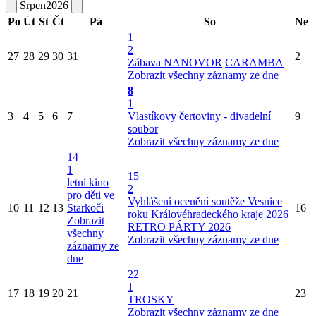
Srpen
2026
Po
Út
St
Čt
Pá
So
Ne
1
2
27
28
29
30
31
2
Zábava NANOVOR
CARAMBA
Zobrazit všechny záznamy ze dne
8
1
3
4
5
6
7
Vlastíkovy čertoviny - divadelní
9
soubor
Zobrazit všechny záznamy ze dne
14
1
15
letní kino
2
pro děti ve
Vyhlášení ocenění soutěže Vesnice
10
11
12
13
Starkoči
16
roku Královéhradeckého kraje 2026
Zobrazit
RETRO PÁRTY 2026
všechny
Zobrazit všechny záznamy ze dne
záznamy ze
dne
22
1
17
18
19
20
21
23
TROSKY
Zobrazit všechny záznamy ze dne