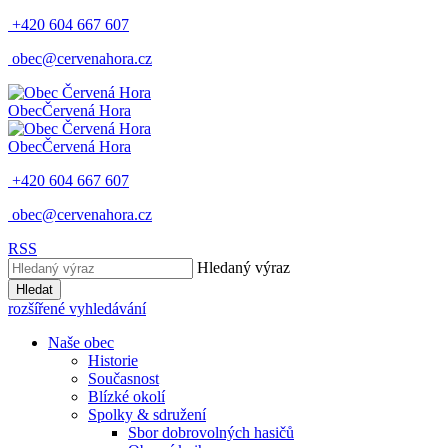
+420 604 667 607
obec@cervenahora.cz
Obec
Červená Hora
Obec
Červená Hora
+420 604 667 607
obec@cervenahora.cz
RSS
Hledaný výraz
Hledat
rozšířené vyhledávání
Naše obec
Historie
Současnost
Blízké okolí
Spolky & sdružení
Sbor dobrovolných hasičů