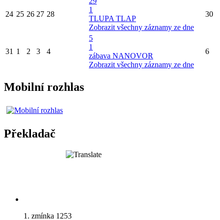
29
1
24
25
26
27
28
30
TLUPA TLAP
Zobrazit všechny záznamy ze dne
5
1
31
1
2
3
4
6
zábava NANOVOR
Zobrazit všechny záznamy ze dne
Mobilní rozhlas
Překladač
1. zmínka 1253