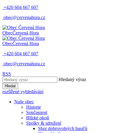
+420 604 667 607
obec@cervenahora.cz
Obec
Červená Hora
Obec
Červená Hora
+420 604 667 607
obec@cervenahora.cz
RSS
Hledaný výraz
Hledat
rozšířené vyhledávání
Naše obec
Historie
Současnost
Blízké okolí
Spolky & sdružení
Sbor dobrovolných hasičů