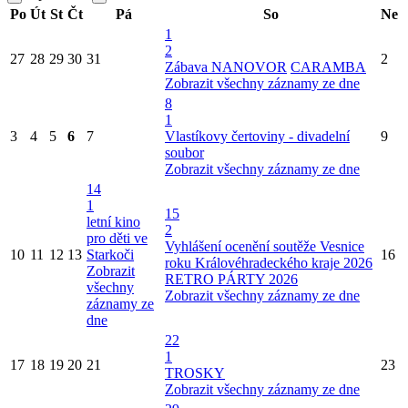
Po
Út
St
Čt
Pá
So
Ne
1
2
27
28
29
30
31
2
Zábava NANOVOR
CARAMBA
Zobrazit všechny záznamy ze dne
8
1
3
4
5
6
7
Vlastíkovy čertoviny - divadelní
9
soubor
Zobrazit všechny záznamy ze dne
14
1
15
letní kino
2
pro děti ve
Vyhlášení ocenění soutěže Vesnice
10
11
12
13
Starkoči
16
roku Královéhradeckého kraje 2026
Zobrazit
RETRO PÁRTY 2026
všechny
Zobrazit všechny záznamy ze dne
záznamy ze
dne
22
1
17
18
19
20
21
23
TROSKY
Zobrazit všechny záznamy ze dne