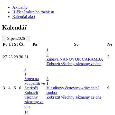
Aktuality
Hlášení místního rozhlasu
Kalendář akcí
Kalendář
Srpen
2026
Po
Út
St
Čt
Pá
So
Ne
1
2
27
28
29
30
31
2
Zábava NANOVOR
CARAMBA
Zobrazit všechny záznamy ze dne
7
1
Srpen na
8
koupališti ve
1
3
4
5
6
Starkoči
Vlastíkovy čertoviny - divadelní
9
Zobrazit
soubor
všechny
Zobrazit všechny záznamy ze dne
záznamy ze
dne
14