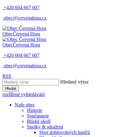
+420 604 667 607
obec@cervenahora.cz
Obec
Červená Hora
Obec
Červená Hora
+420 604 667 607
obec@cervenahora.cz
RSS
Hledaný výraz
Hledat
rozšířené vyhledávání
Naše obec
Historie
Současnost
Blízké okolí
Spolky & sdružení
Sbor dobrovolných hasičů