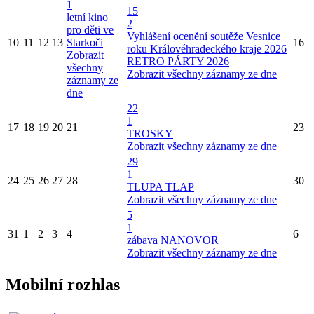
1
15
letní kino
2
pro děti ve
Vyhlášení ocenění soutěže Vesnice
10
11
12
13
Starkoči
16
roku Královéhradeckého kraje 2026
Zobrazit
RETRO PÁRTY 2026
všechny
Zobrazit všechny záznamy ze dne
záznamy ze
dne
22
1
17
18
19
20
21
23
TROSKY
Zobrazit všechny záznamy ze dne
29
1
24
25
26
27
28
30
TLUPA TLAP
Zobrazit všechny záznamy ze dne
5
1
31
1
2
3
4
6
zábava NANOVOR
Zobrazit všechny záznamy ze dne
Mobilní rozhlas