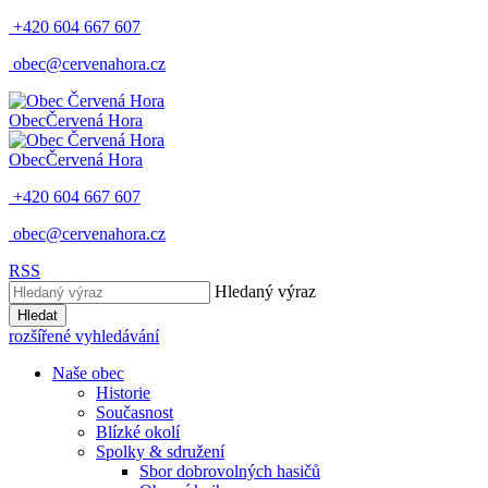
+420 604 667 607
obec@cervenahora.cz
Obec
Červená Hora
Obec
Červená Hora
+420 604 667 607
obec@cervenahora.cz
RSS
Hledaný výraz
Hledat
rozšířené vyhledávání
Naše obec
Historie
Současnost
Blízké okolí
Spolky & sdružení
Sbor dobrovolných hasičů