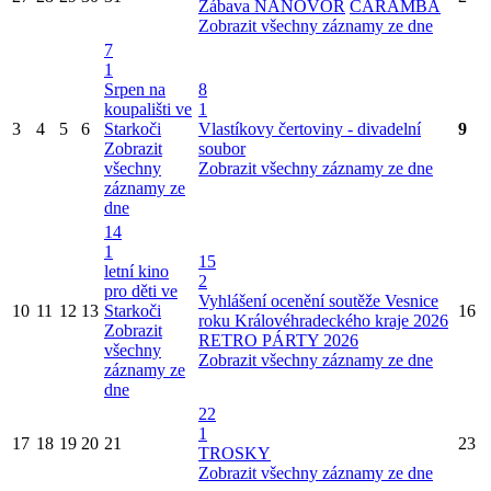
Zábava NANOVOR
CARAMBA
Zobrazit všechny záznamy ze dne
7
1
Srpen na
8
koupališti ve
1
3
4
5
6
Starkoči
Vlastíkovy čertoviny - divadelní
9
Zobrazit
soubor
všechny
Zobrazit všechny záznamy ze dne
záznamy ze
dne
14
1
15
letní kino
2
pro děti ve
Vyhlášení ocenění soutěže Vesnice
10
11
12
13
Starkoči
16
roku Královéhradeckého kraje 2026
Zobrazit
RETRO PÁRTY 2026
všechny
Zobrazit všechny záznamy ze dne
záznamy ze
dne
22
1
17
18
19
20
21
23
TROSKY
Zobrazit všechny záznamy ze dne