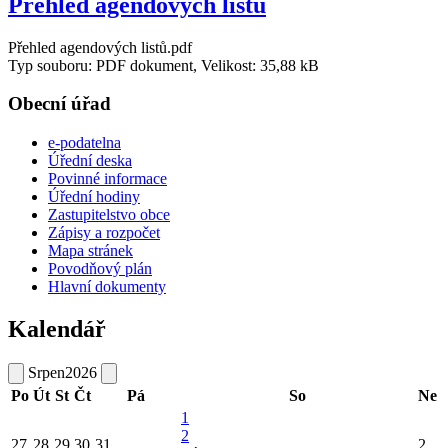
Přehled agendových listů
Přehled agendových listů.pdf
Typ souboru: PDF dokument, Velikost: 35,88 kB
Obecní úřad
e-podatelna
Úřední deska
Povinné informace
Úřední hodiny
Zastupitelstvo obce
Zápisy a rozpočet
Mapa stránek
Povodňový plán
Hlavní dokumenty
Kalendář
Srpen
2026
Po
Út
St
Čt
Pá
So
Ne
1
2
27
28
29
30
31
2